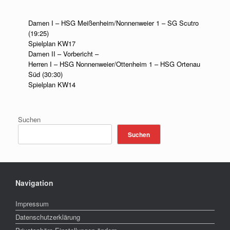
Zum
Inhalt
Damen I – HSG Meißenheim/Nonnenweier 1 – SG Scutro
springen
(19:25)
Spielplan KW17
Damen II – Vorbericht –
Herren I – HSG Nonnenweier/Ottenheim 1 – HSG Ortenau
Süd (30:30)
Spielplan KW14
Suchen
Suchen
Navigation
Impressum
Datenschutzerklärung