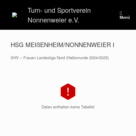
Zum
Turn- und Sportverein
Inhalt
springen
Menü
Nonnenweier e.V.
HSG MEIßENHEIM/NONNENWEIER I
SHV – Frauen Landesliga Nord (Hallenrunde 2024/2025)
Daten enthalten keine Tabelle!