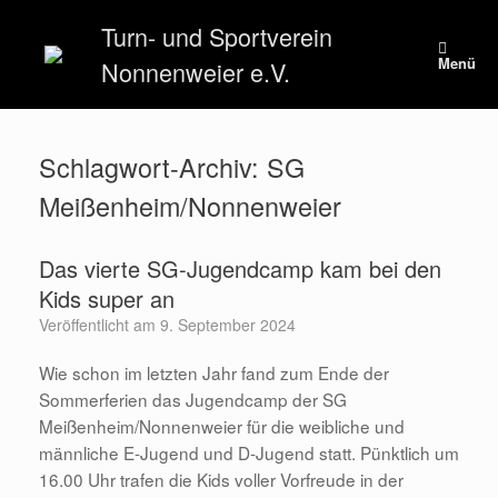
Zum
Turn- und Sportverein
Inhalt
springen
Menü
Nonnenweier e.V.
Schlagwort-Archiv:
SG
Meißenheim/Nonnenweier
Das vierte SG-Jugendcamp kam bei den
Kids super an
Veröffentlicht am
9. September 2024
Wie schon im letzten Jahr fand zum Ende der
Sommerferien das Jugendcamp der SG
Meißenheim/Nonnenweier für die weibliche und
männliche E-Jugend und D-Jugend statt. Pünktlich um
16.00 Uhr trafen die Kids voller Vorfreude in der