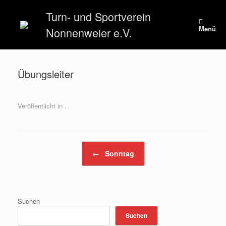
Zum
Turn- und Sportverein
Inhalt
springen
Menü
Nonnenweier e.V.
Übungsleiter
Veröffentlicht in .
Beitragsnavigation
←
Sonntag
Suchen
Suchen