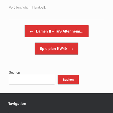
Veröffentlicht in
Handball
.
Beitragsnavigation
←
Damen II – TuS Altenheim…
Spielplan KW49
→
Suchen
Suchen
Navigation