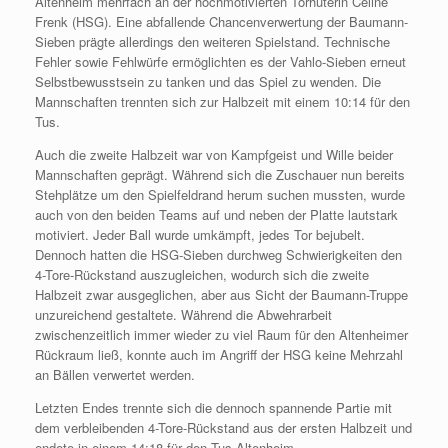
Altenheim mehrfach an der hochmotivierten Torhüterin Celine
Frenk (HSG). Eine abfallende Chancenverwertung der Baumann-
Sieben prägte allerdings den weiteren Spielstand. Technische
Fehler sowie Fehlwürfe ermöglichten es der Vahlo-Sieben erneut
Selbstbewusstsein zu tanken und das Spiel zu wenden. Die
Mannschaften trennten sich zur Halbzeit mit einem 10:14 für den
Tus.
Auch die zweite Halbzeit war von Kampfgeist und Wille beider
Mannschaften geprägt. Während sich die Zuschauer nun bereits
Stehplätze um den Spielfeldrand herum suchen mussten, wurde
auch von den beiden Teams auf und neben der Platte lautstark
motiviert. Jeder Ball wurde umkämpft, jedes Tor bejubelt.
Dennoch hatten die HSG-Sieben durchweg Schwierigkeiten den
4-Tore-Rückstand auszugleichen, wodurch sich die zweite
Halbzeit zwar ausgeglichen, aber aus Sicht der Baumann-Truppe
unzureichend gestaltete. Während die Abwehrarbeit
zwischenzeitlich immer wieder zu viel Raum für den Altenheimer
Rückraum ließ, konnte auch im Angriff der HSG keine Mehrzahl
an Bällen verwertet werden.
Letzten Endes trennte sich die dennoch spannende Partie mit
dem verbleibenden 4-Tore-Rückstand aus der ersten Halbzeit und
endete in einem 14:18 für den Tus Altenheim.