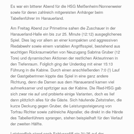
Es war ein bitterer Abend für die HSG Meißenheim/Nonnenweier
sowie für deren zahlreich mitgereisten Anhänger beim
Tabellenführer im Hanauerland.
Am Freitag Abend zur Primetime sahen die Zuschauer in der
Hanauerland-Halle ein bis zur 25. Minute (12:12) ausgeglichenes
Spiel. Dies lag vor allem an einer kompakten und aggressiven
Riedabwehr sowie einem variablen Angriffsspiel, bestehend aus
wuchtigen Rückraumwürfen von Neuzugang Sabrina Gruber (12
Tore) und dynamischen Aktionen der restlichen Akteurinnen in
den Tiefenraum. Folglich ging der Underdog mit einer 15:13
Führung in die Kabine. Durch einen anschließenden 7:0 (!) Lauf
der Gastgeberinnen kippte das Spiel in eine ganz andere
Richtung, denn die Damen aus dem Hanauerand kamen viel
aufmerksamer und spritziger aus der Kabine. Die Ried-HSG gab
sich zwar nie auf und probierte einige Varianten, doch es lief
dann plötzlich alles für die Gäste. Sich häufende Zeitstrafen, die
kurze Deckung gegen Gruber, die Leistungssteigerung von
Torfrau Richter sowie zahlreiche Abpraller, die direkt in die Hände
des Tabellenführers sprangen, stehen beispielhaft für den Verlauf
der zweiten Hälfte.
Letztendlich stand nach Schlusspfiff ein 31:25 auf der