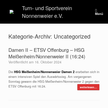
Zum
Turn- und Sportverein
Inhalt
springen
Menü
Nonnenweier e.V.
Kategorie-Archiv:
Uncategorized
Damen II – ETSV Offenburg – HSG
Meißenheim/Nonnenweier II (16:24)
Veröffentlicht am
16. Oktober 2024
Die
HSG Meißenheim/Nonnenweier Damen 2
erarbeiten sich in
einem intensiven Spiel den Auswärtssieg. Am vergangenen
Sonntag gewann die HSG Meißenheim/Nonnenweier 2 gegen den
ETSV Offenburg mit 16:24.
weiterlesen…